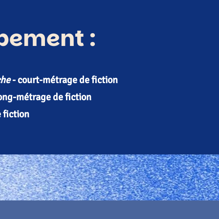
pement :
che
- court-métrage de fiction​
ong-métrage de fiction​
 fiction