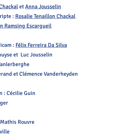
 Chackal
et
Anna Jousselin
ripte :
Rosalie Tenaillon Chackal
en Ramsing Escargueil
dicam :
Félix Ferreira Da Silva
huyse et Luc Jousselin
 Vanlerberghe
gerand et Clémence Vanderheyden
 : Cécilie Guin
nger
: Mathis Rouvre
ille