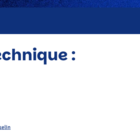
echnique :
selin