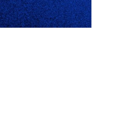
Équipe Technique :
Avec Christine Gagnepain, Thiago
Menezes et David Moatti
Réalisation et Scénario :
Rosalie
Tenaillon Chackal
Assistants mise en scène et scriptes :